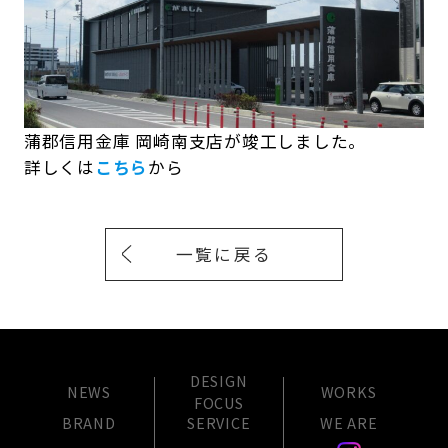
蒲郡信用金庫 岡崎南支店が竣工しました。
詳しくは
こちら
から
一覧に戻る
DESIGN
NEWS
WORKS
FOCUS
BRAND
SERVICE
WE ARE