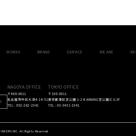
WORKS
BRAND
SERVICE
WE ARE
RE
NAGOYA OFFICE
TOKYO OFFICE
〒460-0011
〒105-0011
名古屋市中区大須4-14-51
東京都港区芝公園 1-2-8 AMANO芝公園ビル3F
TEL : 052-262-2341
TEL : 03-3431-2341
NEERS INC. All Rights Reserved