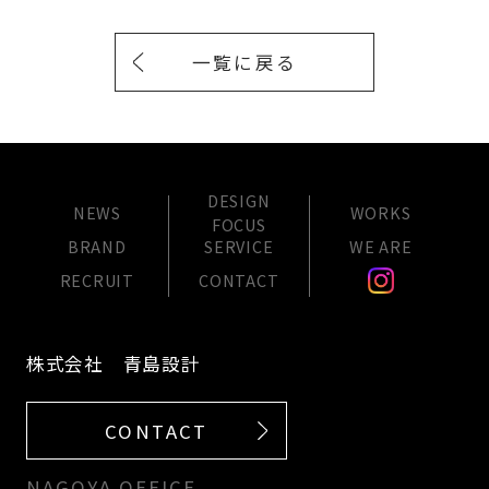
一覧に戻る
DESIGN
NEWS
WORKS
FOCUS
BRAND
SERVICE
WE ARE
RECRUIT
CONTACT
株式会社 青島設計
CONTACT
NAGOYA OFFICE