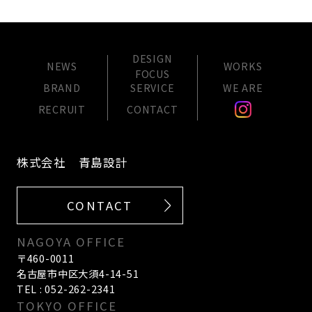
DESIGN
NEWS
WORKS
FOCUS
BRAND
SERVICE
WE ARE
RECRUIT
CONTACT
株式会社 青島設計
CONTACT
NAGOYA OFFICE
〒460-0011
名古屋市中区大須4-14-51
TEL : 052-262-2341
TOKYO OFFICE