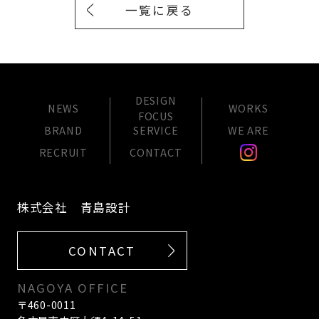
一覧に戻る
DESIGN
NEWS
WORKS
FOCUS
BRAND
SERVICE
WE ARE
RECRUIT
CONTACT
株式会社 青島設計
CONTACT
NAGOYA OFFICE
〒460-0011