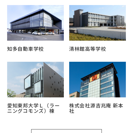
知多自動車学校
清林館高等学校
愛知東邦大学Ｌ（ラー
株式会社源吉兆庵 新本
ニングコモンズ）棟
社