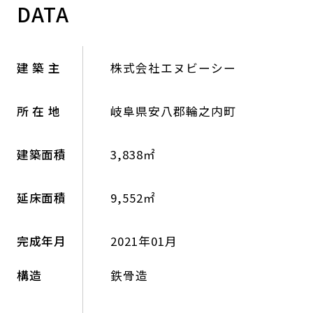
DATA
建 築 主
株式会社エヌビーシー
所 在 地
岐阜県安八郡輪之内町
建築面積
3,838㎡
延床面積
9,552㎡
完成年月
2021年01月
構造
鉄骨造