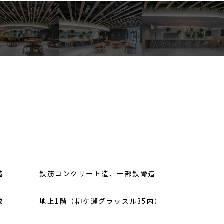
造
鉄筋コンクリート造、一部鉄骨造
数
地上1階（柳ケ瀬グラッスル35内）