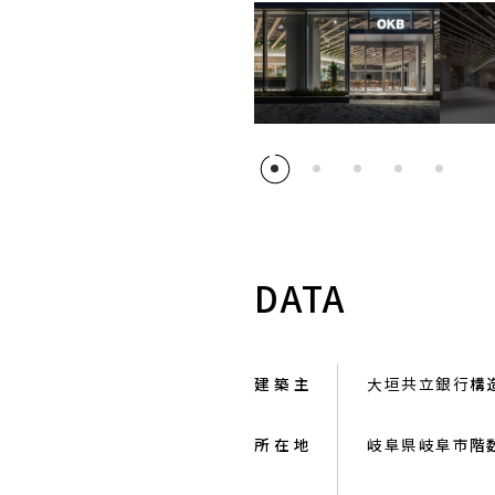
DATA
建 築 主
大垣共立銀行
構
所 在 地
岐阜県岐阜市
階