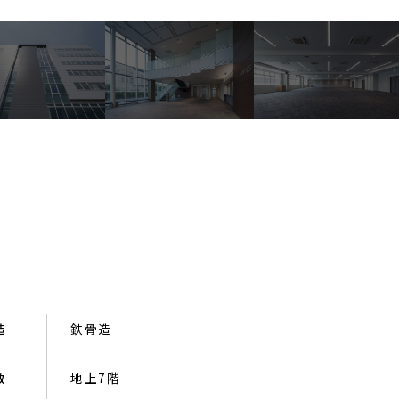
造
鉄骨造
数
地上7階