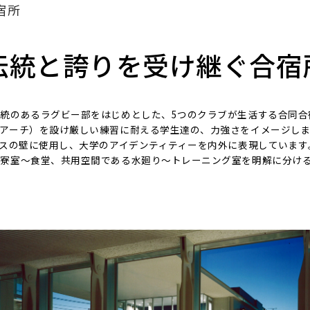
宿所
伝統と誇りを受け継ぐ合宿
統のあるラグビー部をはじめとした、5つのクラブが生活する合同合
アーチ）を設け厳しい練習に耐える学生達の、力強さをイメージし
ンスの壁に使用し、大学のアイデンティティーを内外に表現しています
る寮室～食堂、共用空間である水廻り～トレーニング室を明解に分け