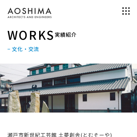
WORKS
実績紹介
− 文化・交流
瀬戸市新世紀工芸館 土夢創舎(とむそーや)