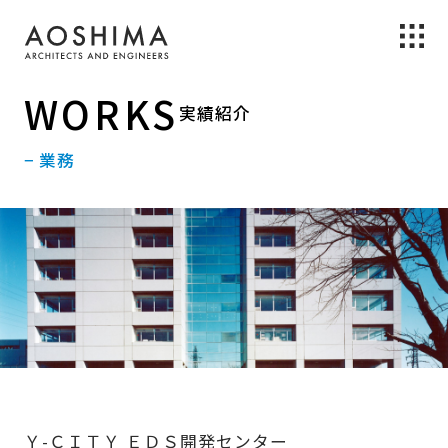
WORKS
実績紹介
− 業務
Ｙ-ＣＩＴＹ ＥＤＳ開発センター