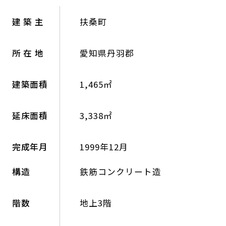
建 築 主
扶桑町
所 在 地
愛知県丹羽郡
建築面積
1,465㎡
延床面積
3,338㎡
完成年月
1999年12月
構造
鉄筋コンクリート造
階数
地上3階