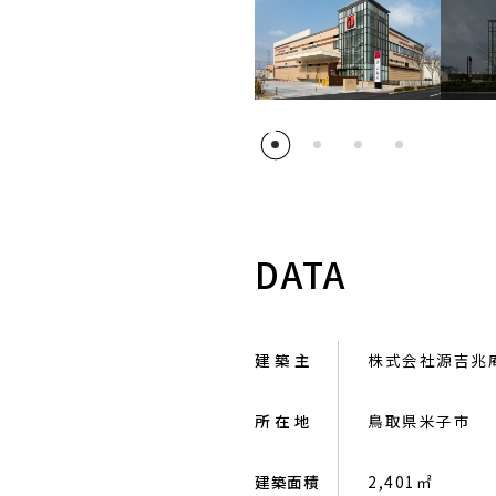
DATA
建 築 主
株式会社源吉兆
所 在 地
鳥取県米子市
建築面積
2,401㎡