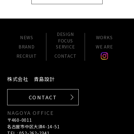
DESIGN
NEWS
WORKS
FOCUS
BRAND
SERVICE
WE ARE
RECRUIT
CONTACT
株式会社 青島設計
CONTACT
NAGOYA OFFICE
〒460-0011
名古屋市中区大須4-14-51
TEL : 052-262-2341