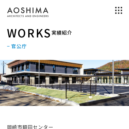
WORKS
実績紹介
− 官公庁
岡崎市額田センター