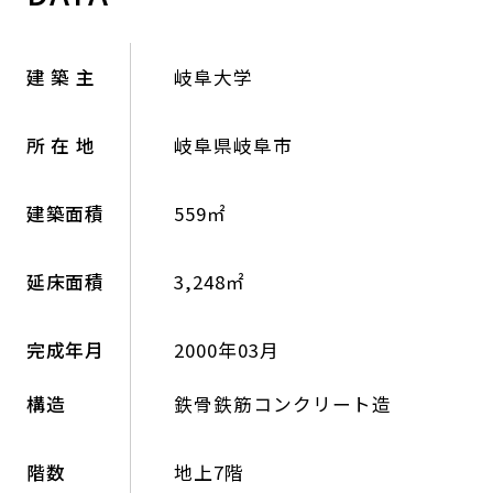
建 築 主
岐阜大学
所 在 地
岐阜県岐阜市
建築面積
559㎡
延床面積
3,248㎡
完成年月
2000年03月
構造
鉄骨鉄筋コンクリート造
階数
地上7階